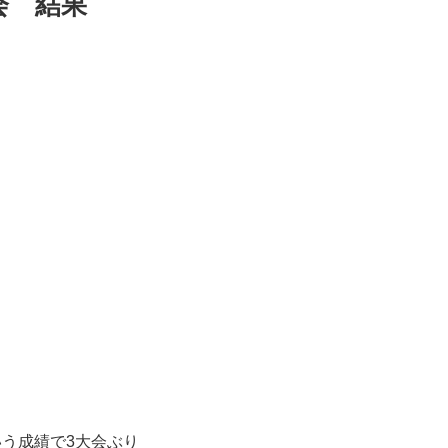
会 結果
いう成績で3大会ぶり