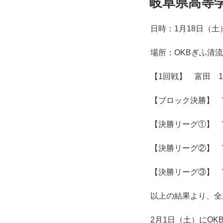
岐阜県高等
日:
日時：1月18日（
場所：OKBぎふ清
【1回戦】 富田 1
【ブロック決勝】 富
【決勝リーグ①】 
【決勝リーグ②】 富
【決勝リーグ③】 
以上の結果より、全
2月1日（土）にO