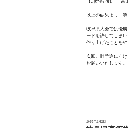
【3位決定戦】 富田
以上の結果より、第
岐阜県大会では優勝
ードを許してしまい
作り上げたことをや
次回、IH予選に向
お願いいたします。
投
2025年2月2日
稿