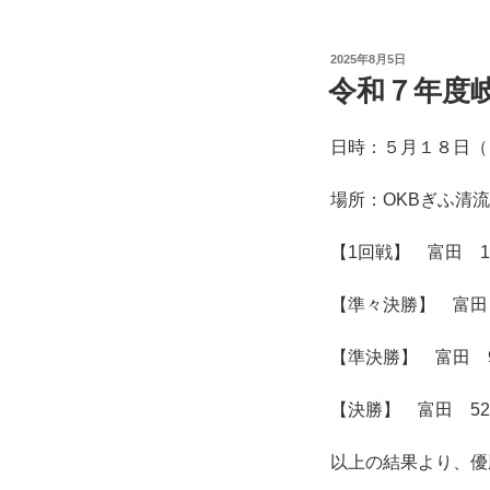
投
2025年8月5日
稿
令和７年度
日:
日時：５月１８日（
場所：OKBぎふ清
【1回戦】 富田 1
【準々決勝】 富田 
【準決勝】 富田 9
【決勝】 富田 52
以上の結果より、優