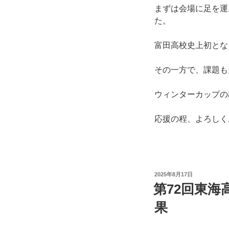
まずは会場に足を運
た。
富田高校史上初とな
その一方で、課題も
ウィンターカップの
応援の程、よろしく
投
2025年8月17日
稿
第72回東
日:
果