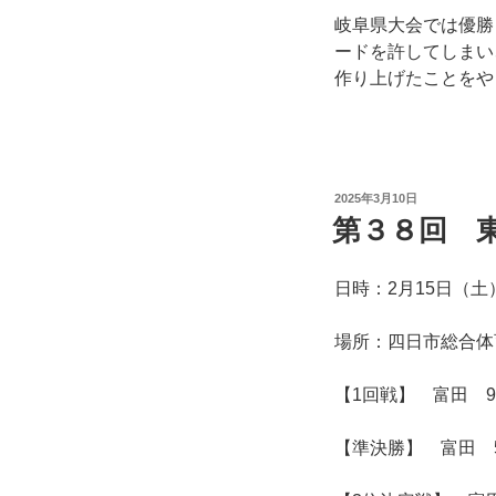
岐阜県大会では優勝
ードを許してしまい
作り上げたことをや
投
2025年3月10日
稿
第３８回 
日:
日時：2月15日（土
場所：四日市総合体
【1回戦】 富田 9
【準決勝】 富田 5