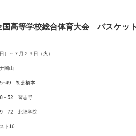
全国高等学校総合体育大会 バスケッ
日）～７月２９日（火）
ナ岡山
5−49 初芝橋本
8－52 習志野
9－72 北陸学院
スト16