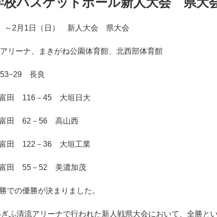
学校バスケットボール新人大会 県大
土）～2月1日（日） 新人大会 県大会
流アリーナ、まきがね公園体育館、北西部体育館
53−29 長良
田 116－45 大垣日大
富田 62－56 高山西
田 122－36 大垣工業
富田 55－52 美濃加茂
勝での優勝が決まりました。
KBぎふ清流アリーナで行われた新人戦県大会において、全勝と