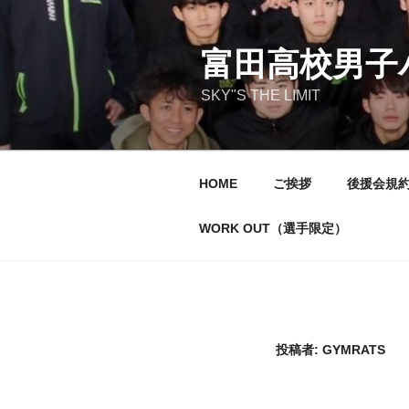
コ
ン
富田高校男子
テ
ン
SKY"S THE LIMIT
ツ
へ
ス
キ
HOME
ご挨拶
後援会規
ッ
プ
WORK OUT（選手限定）
投稿者:
GYMRATS